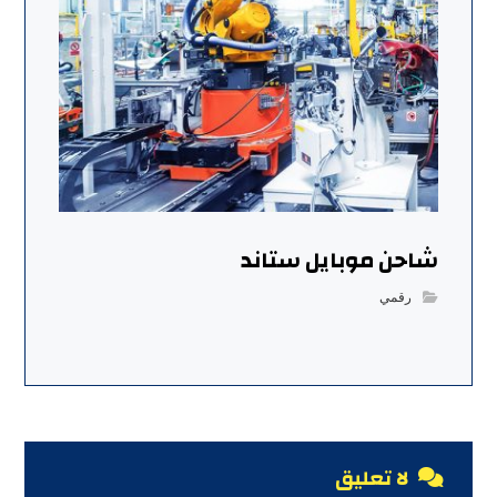
شاحن موبايل ستاند
رقمي
لا تعليق