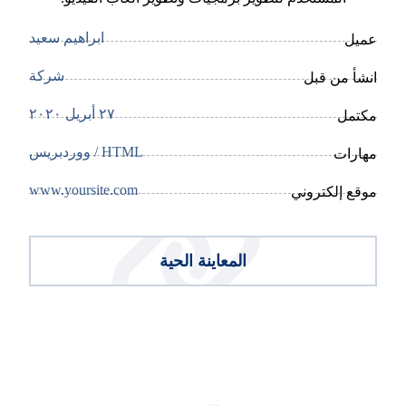
ابراهيم سعيد
عميل
شركة
انشأ من قبل
٢٧ أبريل ٢٠٢٠
مكتمل
HTML / ووردبريس
مهارات
www.yoursite.com
موقع إلكتروني
المعاينة الحية