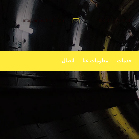
Info@amaschem.com
098-31-37779443
خدمات
معلومات عنا
اتصال